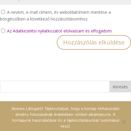
A nevem, e-mail címem, és weboldalcímem mentése a
böngészőben a következő hozzászólásomhoz.
Az Adatkezelési nyilatkozatot elolvastam és elfogadom.
Kedves Látogató! Tájékoztatjuk, hogy a honlap felhasználói
élmény fokozásának érdekében sütiket alkalmazunk. A
honlapunk használatával ön a tájékoztatásunkat tudomásul
veszi.
|
ASHARTI
© 2017 Minden jog fenntartva | Design ::
GS Design