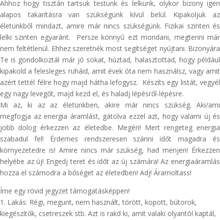
Ahhoz hogy tisztán tartsuk testünk és lelkünk, olykor bizony igen
alapos takarításra van szükségünk kívül belül. Kipakoljuk az
életünkből mindazt, amire már nincs szükségünk. Fizikai szinten és
lelki szinten egyaránt. Persze könnyű ezt mondani, megtenni már
nem feltétlenül. Ehhez szeretnék most segítséget nyújtani. Bizonyára
Te is gondolkoztál már jó sokat, húztad, halasztottad, hogy például
kipakold a felesleges ruháid, amit évek óta nem használsz, vagy amit
azért tettél félre hogy majd hátha lefogysz. Készíts egy listát, vegyél
egy nagy levegőt, majd kezd el, és haladj lépésről-lépésre.
Mi az, ki az az életünkben, akire már nincs szükség. Aki/ami
megfogja az energia áramlást, gátolva ezzel azt, hogy valami új és
jobb dolog érkezzen az életedbe. Megéri! Mert rengeteg energia
szabadul fel! Érdemes rendszeresen szánni időt magadra és
környezetedre is! Amire nincs már szükség, had menjen! Érkezzen
helyébe az új! Engedj teret és időt az új számára! Az energiaáramlás
hozza el számodra a bőséget az életedben! Adj! Áramoltass!
Íme egy rövid jegyzet támogatásképpen!
1. Lakás: Régi, megunt, nem használt, törött, kopott, bútorok,
kiegészítők, csetreszek stb. Azt is rakd ki, amit valaki olyantól kaptál,