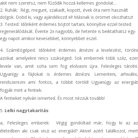
akit nem szeretsz, nem fűződik hozzá kellemes gondolat…
2. Ruhák: Régi, megunt, szakadt, kopott, évek óta nem használt
dolgok. Dobd ki, vagy ajándékozd el! Másnak is örömet okozhatsz!
3. Tested: Időnként érdemes böjtöt tartani, könnyítve ezzel tested
regenerálódását. Évente 2x nagyobb, de hetente is beiktathatsz egy-
egy napot amikor kevesebbet, könnyebbet eszel.
Számítógéped: Időnként érdemes átnézni a levelezést, törölni
azokat amelyekre nincs szükséged. Sok embernek több száz, ezer
levele van, amit soha sem fog elolvasni újra. Felesleges tárolni.
Ugyanígy a fájlokat is érdemes átnézni. Lementeni, arhiválni,
rendszerezni ami fontos, a többit töröld! Ugyanúgy az energiát
fogják mint a fentiek.
A fentieket nyilván ismerted. És most nézzük tovább!
5.
Lelki nagytakarítás
:
a, Felesleges emberek: Végig gondoltad már, hogy ki az az
életedben aki csak viszi az energiád? Akivel azért találkozol, mert