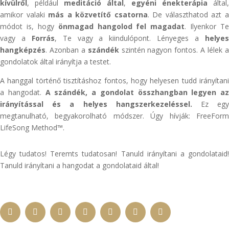
kívülről
, például
meditáció által
,
egyéni énekterápia
által,
amikor valaki
más a közvetítő csatorna
. De választhatod azt 
módot is, hogy
önmagad hangolod fel magadat
. Ilyenkor Te
vagy a
Forrás
, Te vagy a kiindulópont. Lényeges a
helye
hangképzés
. Azonban a
szándék
szintén nagyon fontos. A lélek 
gondolatok által irányítja a testet.
A hanggal történő tisztításhoz fontos, hogy helyesen tudd irányítani
a hangodat.
A szándék, a gondolat összhangban legyen az
irányítással és a helyes hangszerkezeléssel.
Ez eg
megtanulható, begyakorolható módszer. Úgy hívják: FreeForm
LifeSong Method™.
Légy tudatos! Teremts tudatosan! Tanuld irányítani a gondolataid!
Tanuld irányítani a hangodat a gondolataid által!