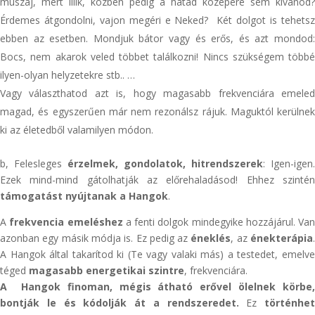
muszáj, mert illik, közben pedig a hátad közepére sem kívánod?
Érdemes átgondolni, vajon megéri e Neked? Két dolgot is tehetsz
ebben az esetben. Mondjuk bátor vagy és erős, és azt mondod:
Bocs, nem akarok veled többet találkozni! Nincs szükségem többé
ilyen-olyan helyzetekre stb.. …
Vagy választhatod azt is, hogy magasabb frekvenciára emeled
magad, és egyszerűen már nem rezonálsz rájuk. Maguktól kerülnek
ki az életedből valamilyen módon.
b, Felesleges
érzelmek, gondolatok, hitrendszerek
: Igen-igen.
Ezek mind-mind gátolhatják az előrehaladásod! Ehhez szintén
támogatást nyújtanak a Hangok
.
A
frekvencia emeléshez
a fenti dolgok mindegyike hozzájárul. Van
azonban egy másik módja is. Ez pedig az
éneklés
, az
énekterápia
A Hangok által takarítod ki (Te vagy valaki más) a testedet, emelve
téged
magasabb energetikai szintre
, frekvenciára.
A Hangok finoman, mégis átható erővel ölelnek körbe,
bontják le és kódolják át a rendszeredet.
Ez
történhet