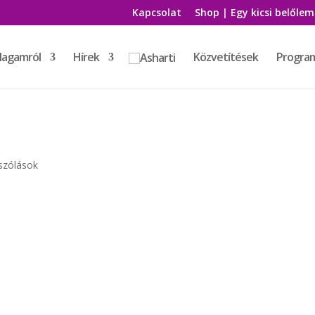
Kapcsolat
Shop | Egy kicsi belőlem
agamról
Hírek
Közvetítések
Progra
szólások