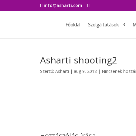
info@asharti.com
Főoldal
Szolgáltatások
M
Asharti-shooting2
Szerző:
Asharti
|
aug 9, 2018
|
Nincsenek hozzá
Hozzászólás írása