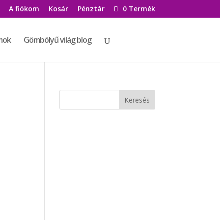
A fiókom
Kosár
Pénztár
0 Termék
mok
Gömbölyű világ blog