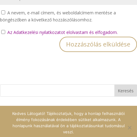
A nevem, e-mail címem, és weboldalcímem mentése a
böngészőben a következő hozzászólásomhoz.
Az Adatkezelési nyilatkozatot elolvastam és elfogadom.
Kedves Látogató! Tájékoztatjuk, hogy a honlap felhasználói
élmény fokozásának érdekében sütiket alkalmazunk. A
honlapunk használatával ön a tájékoztatásunkat tudomásul
veszi.
|
ASHARTI
© 2017 Minden jog fenntartva | Design ::
GS Design