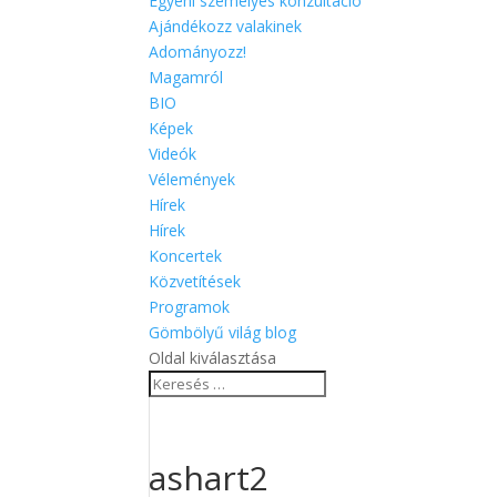
Egyéni személyes konzultáció
Ajándékozz valakinek
Adományozz!
Magamról
BIO
Képek
Videók
Vélemények
Hírek
Hírek
Koncertek
Közvetítések
Programok
Gömbölyű világ blog
Oldal kiválasztása
ashart2