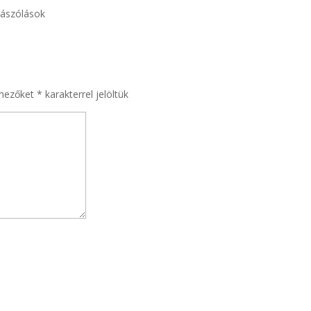
zászólások
 mezőket
*
karakterrel jelöltük