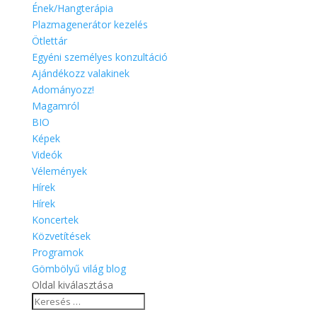
Ének/Hangterápia
Plazmagenerátor kezelés
Ötlettár
Egyéni személyes konzultáció
Ajándékozz valakinek
Adományozz!
Magamról
BIO
Képek
Videók
Vélemények
Hírek
Hírek
Koncertek
Közvetítések
Programok
Gömbölyű világ blog
Oldal kiválasztása