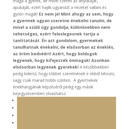
maga a gyerek, de mivel szereti az anyukáját,
apukáját, ezért hajlik ugyanazt a nézetet vallani és
gyötri magát!
Ez nem jó! Mint ahogy az sem, hogy
a gyermek ugyan szeretne énekelni tanulni, de
mivel a szülő úgy gondolja, különösebben nem
tehetséges, ezért feleslegesnek tartja a
taníttatását. Én azt gondolom, gyermekek
tanulhatnak énekelni, de elsősorban az éneklés,
az öröm kedvéért! Azért, hogy boldogok
legyenek, hogy kifejezzék önmaguk! Azonban
elsősorban legyenek gyerekek!
A későbbiekben
pedig kiderül, hogy többet szeretnének e ebből kihozni,
vagy csak marad hobbi szinten. A gyermekek
énekhangjának képzéséről pedig egy másik
bejegyzésemben olvashatsz.