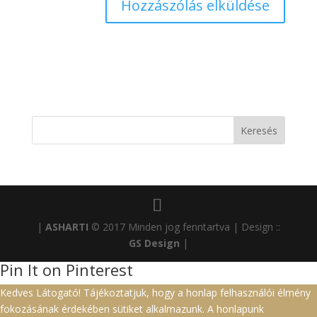
|
ASHARTI
© 2017 Minden jog fenntartva | Design ::
GS Design
|
Pin It on Pinterest
Kedves Látogató! Tájékoztatjuk, hogy a honlap felhasználói élmény
fokozásának érdekében sütiket alkalmazunk. A honlapunk