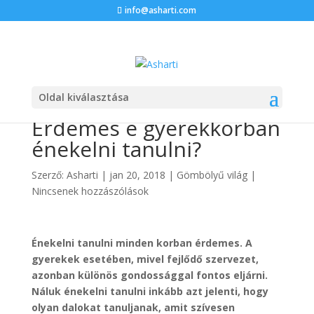
info@asharti.com
Oldal kiválasztása
Éneklés gyerekkorban/
Érdemes e gyerekkorban
énekelni tanulni?
Szerző:
Asharti
|
jan 20, 2018
|
Gömbölyű világ
|
Nincsenek hozzászólások
Énekelni tanulni minden korban érdemes. A
gyerekek esetében, mivel fejlődő szervezet,
azonban különös gondossággal fontos eljárni.
Náluk énekelni tanulni inkább azt jelenti, hogy
olyan dalokat tanuljanak, amit szívesen