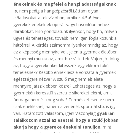
énekelnek és megfelel a hangi adottságaiknak
is
, nem pedig a hangképzésről.Láttam olyan
előadásokat a televízióban, amikor 4-5-6 éves
gyerekek énekelnek operát vagy hasonlóan nehéz
darabokat. Első gondolatunk ilyenkor, hogy hű, milyen
ügyes és tehetséges, tovább nem igen foglalkozunk a
háttérrel. A kérdés számomra ilyenkor mindig az, hogy
ez a képesség mennyire volt jelen a gyermek életében,
és mennyi munka az, amit hozzá tettek. Vajon jó dolog
az, hogy a gyerekünket kitesszük egy ekkora fokú
terhelésnek? Később ennek lesz e vonzata a gyermek
egészségére nézve? A szülő meg nem élt élete
mennyire játszik ebben közre? Lehetséges az, hogy a
gyermekén keresztül szeretne sikereket elérni, amit
önmaga nem élt meg soha? Természetesen ez nem
csak éneklésnél, hanem a zenénél, sportnál stb. is így
van. Határozott válaszom, igen! Viszonylag
gyakran
találkozom azzal az esettel, hogy a szülő jobban
akarja hogy a gyereke énekelni tanuljon
, mint