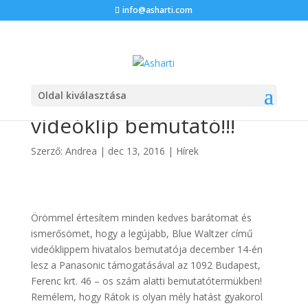
info@asharti.com
Oldal kiválasztása
Blue Waltzer – új
videóklip bemutató!!!
Szerző:
Andrea
|
dec 13, 2016
|
Hírek
Örömmel értesítem minden kedves barátomat és
ismerősömet, hogy a legújabb, Blue Waltzer című
videóklippem hivatalos bemutatója december 14-én
lesz a Panasonic támogatásával az 1092 Budapest,
Ferenc krt. 46 – os szám alatti bemutatótermükben!
Remélem, hogy Rátok is olyan mély hatást gyakorol